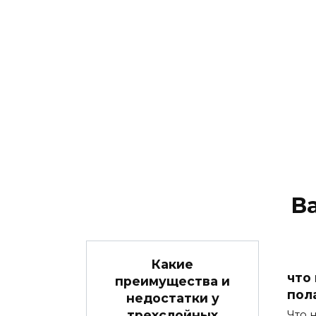
В
Какие
что
преимущества и
пол
недостатки у
трехслойных
Что 