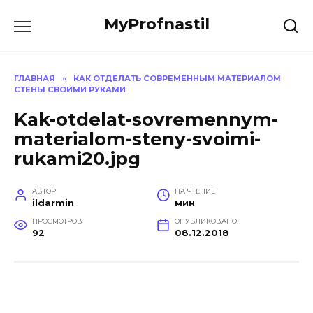
Перейти
MyProfnastil
к
содержанию
ГЛАВНАЯ
»
КАК ОТДЕЛАТЬ СОВРЕМЕННЫМ МАТЕРИАЛОМ
СТЕНЫ СВОИМИ РУКАМИ
Kak-otdelat-sovremennym-
materialom-steny-svoimi-
rukami20.jpg
АВТОР
НА ЧТЕНИЕ
ildarmin
мин
ПРОСМОТРОВ
ОПУБЛИКОВАНО
92
08.12.2018