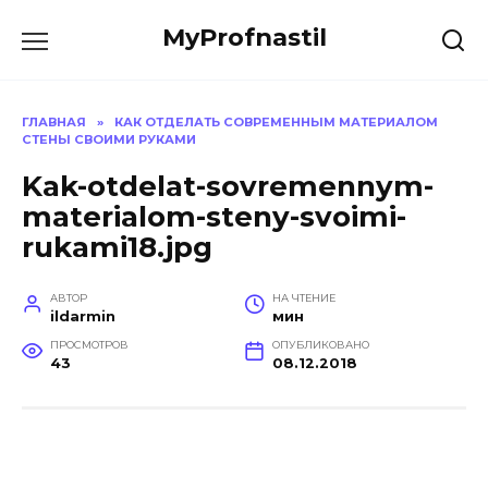
Перейти
MyProfnastil
к
содержанию
ГЛАВНАЯ
»
КАК ОТДЕЛАТЬ СОВРЕМЕННЫМ МАТЕРИАЛОМ
СТЕНЫ СВОИМИ РУКАМИ
Kak-otdelat-sovremennym-
materialom-steny-svoimi-
rukami18.jpg
АВТОР
НА ЧТЕНИЕ
ildarmin
мин
ПРОСМОТРОВ
ОПУБЛИКОВАНО
43
08.12.2018