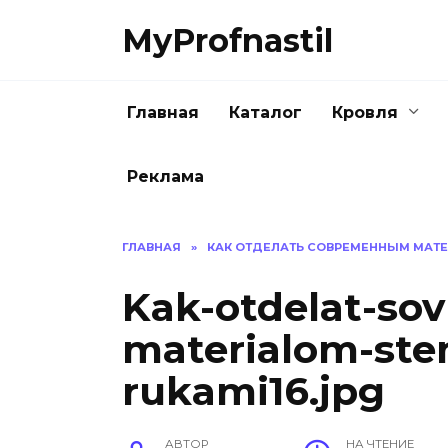
Перейти
MyProfnastil
к
содержанию
Главная
Каталог
Кровля
Реклама
ГЛАВНАЯ
»
КАК ОТДЕЛАТЬ СОВРЕМЕННЫМ МАТ
Kak-otdelat-s
materialom-ste
rukami16.jpg
АВТОР
НА ЧТЕНИЕ