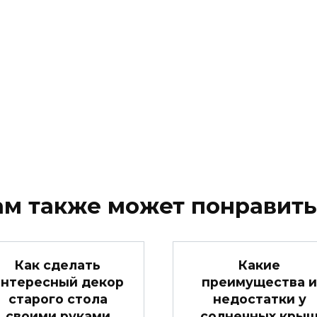
ам также может понравить
Как сделать
Какие
интересный декор
преимущества и
старого стола
недостатки у
своими руками
солнечных кры