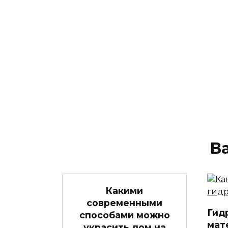
В
Какими
современными
Гид
способами можно
мат
украсить дом на