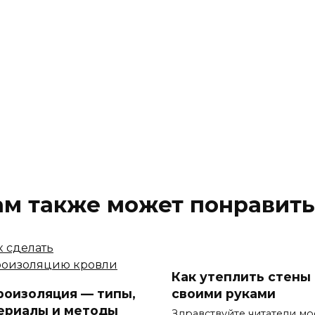
ам также может понравить
Как утеплить стены
роизоляция — типы,
своими руками
ериалы и методы
Здравствуйте читатели мо