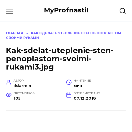
Перейти
MyProfnastil
к
содержанию
ГЛАВНАЯ
»
КАК СДЕЛАТЬ УТЕПЛЕНИЕ СТЕН ПЕНОПЛАСТОМ
СВОИМИ РУКАМИ
Kak-sdelat-uteplenie-sten-
penoplastom-svoimi-
rukami3.jpg
АВТОР
НА ЧТЕНИЕ
ildarmin
мин
ПРОСМОТРОВ
ОПУБЛИКОВАНО
105
07.12.2018