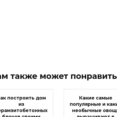
ам также может понравить
ак построить дом
Какие самые
из
популярные и как
ерамзитобетонных
необычные овощ
блоков своими
выращивают в