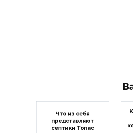
В
К
Что из себя
представляют
к
септики Топас