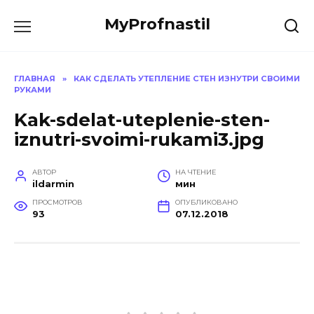
Перейти
MyProfnastil
к
содержанию
ГЛАВНАЯ
»
КАК СДЕЛАТЬ УТЕПЛЕНИЕ СТЕН ИЗНУТРИ СВОИМИ
РУКАМИ
Kak-sdelat-uteplenie-sten-
iznutri-svoimi-rukami3.jpg
АВТОР
НА ЧТЕНИЕ
ildarmin
мин
ПРОСМОТРОВ
ОПУБЛИКОВАНО
93
07.12.2018