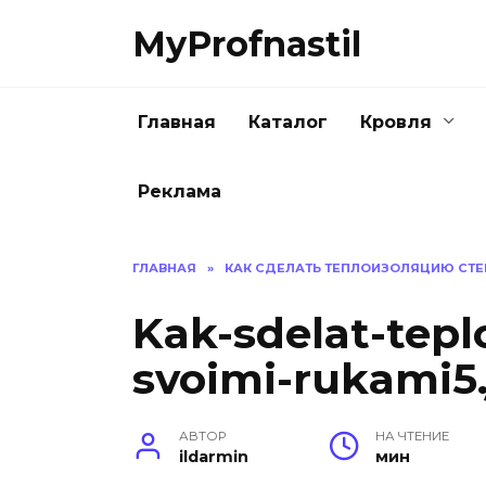
Перейти
MyProfnastil
к
содержанию
Главная
Каталог
Кровля
Реклама
ГЛАВНАЯ
»
КАК СДЕЛАТЬ ТЕПЛОИЗОЛЯЦИЮ СТЕ
Kak-sdelat-teplo
svoimi-rukami5
АВТОР
НА ЧТЕНИЕ
ildarmin
мин