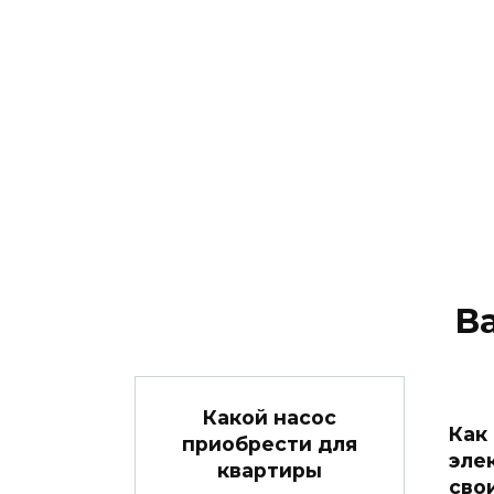
В
Какой насос
Как
приобрести для
эле
квартиры
сво