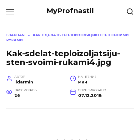
Перейти
MyProfnastil
к
содержанию
ГЛАВНАЯ
»
КАК СДЕЛАТЬ ТЕПЛОИЗОЛЯЦИЮ СТЕН СВОИМИ
РУКАМИ
Kak-sdelat-teploizoljatsiju-
sten-svoimi-rukami4.jpg
АВТОР
НА ЧТЕНИЕ
ildarmin
мин
ПРОСМОТРОВ
ОПУБЛИКОВАНО
26
07.12.2018