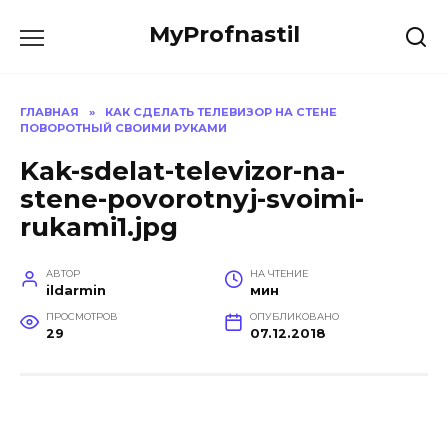
Перейти
MyProfnastil
к
содержанию
ГЛАВНАЯ
»
КАК СДЕЛАТЬ ТЕЛЕВИЗОР НА СТЕНЕ
ПОВОРОТНЫЙ СВОИМИ РУКАМИ
Kak-sdelat-televizor-na-
stene-povorotnyj-svoimi-
rukami1.jpg
АВТОР
НА ЧТЕНИЕ
ildarmin
мин
ПРОСМОТРОВ
ОПУБЛИКОВАНО
29
07.12.2018