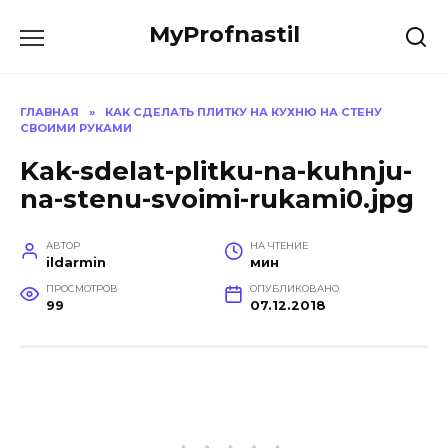
Перейти
MyProfnastil
к
содержанию
ГЛАВНАЯ
»
КАК СДЕЛАТЬ ПЛИТКУ НА КУХНЮ НА СТЕНУ
СВОИМИ РУКАМИ
Kak-sdelat-plitku-na-kuhnju-
na-stenu-svoimi-rukami0.jpg
АВТОР
НА ЧТЕНИЕ
ildarmin
мин
ПРОСМОТРОВ
ОПУБЛИКОВАНО
99
07.12.2018