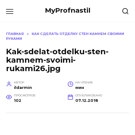
Перейти
MyProfnastil
к
содержанию
ГЛАВНАЯ
»
КАК СДЕЛАТЬ ОТДЕЛКУ СТЕН КАМНЕМ СВОИМИ
РУКАМИ
Kak-sdelat-otdelku-sten-
kamnem-svoimi-
rukami26.jpg
АВТОР
НА ЧТЕНИЕ
ildarmin
мин
ПРОСМОТРОВ
ОПУБЛИКОВАНО
102
07.12.2018