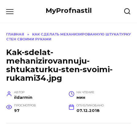
Перейти
MyProfnastil
к
содержанию
ГЛАВНАЯ
»
КАК СДЕЛАТЬ МЕХАНИЗИРОВАННУЮ ШТУКАТУРКУ
СТЕН СВОИМИ РУКАМИ
Kak-sdelat-
mehanizirovannuju-
shtukaturku-sten-svoimi-
rukami34.jpg
АВТОР
НА ЧТЕНИЕ
ildarmin
мин
ПРОСМОТРОВ
ОПУБЛИКОВАНО
97
07.12.2018