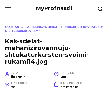
Перейти
MyProfnastil
к
содержанию
ГЛАВНАЯ
»
КАК СДЕЛАТЬ МЕХАНИЗИРОВАННУЮ ШТУКАТУРКУ
СТЕН СВОИМИ РУКАМИ
Kak-sdelat-
mehanizirovannuju-
shtukaturku-sten-svoimi-
rukami14.jpg
АВТОР
НА ЧТЕНИЕ
ildarmin
мин
ПРОСМОТРОВ
ОПУБЛИКОВАНО
38
07.12.2018