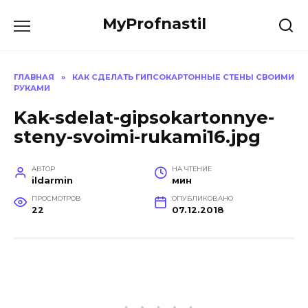
Перейти
MyProfnastil
к
содержанию
ГЛАВНАЯ
»
КАК СДЕЛАТЬ ГИПСОКАРТОННЫЕ СТЕНЫ СВОИМИ
РУКАМИ
Kak-sdelat-gipsokartonnye-
steny-svoimi-rukami16.jpg
АВТОР
НА ЧТЕНИЕ
ildarmin
мин
ПРОСМОТРОВ
ОПУБЛИКОВАНО
22
07.12.2018