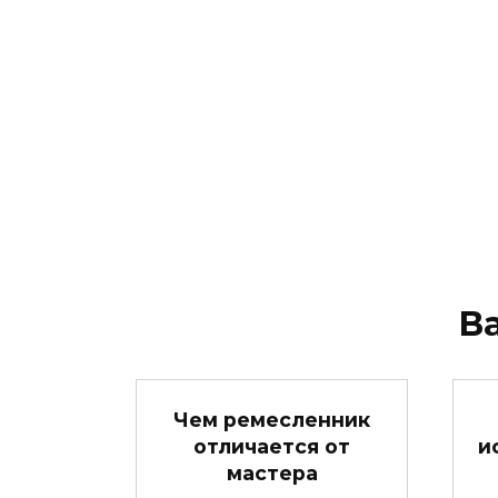
В
Чем ремесленник
отличается от
и
мастера