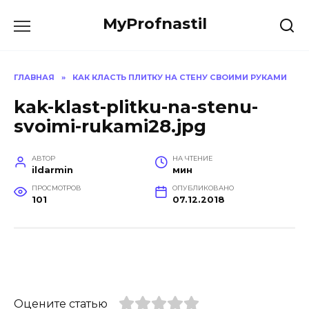
Перейти
MyProfnastil
к
содержанию
ГЛАВНАЯ
»
КАК КЛАСТЬ ПЛИТКУ НА СТЕНУ СВОИМИ РУКАМИ
kak-klast-plitku-na-stenu-
svoimi-rukami28.jpg
АВТОР
НА ЧТЕНИЕ
ildarmin
мин
ПРОСМОТРОВ
ОПУБЛИКОВАНО
101
07.12.2018
Оцените статью