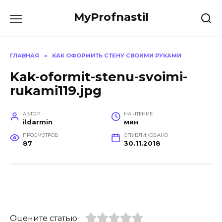
Перейти
MyProfnastil
к
содержанию
ГЛАВНАЯ
»
КАК ОФОРМИТЬ СТЕНУ СВОИМИ РУКАМИ
Kak-oformit-stenu-svoimi-
rukami119.jpg
АВТОР
НА ЧТЕНИЕ
ildarmin
мин
ПРОСМОТРОВ
ОПУБЛИКОВАНО
87
30.11.2018
Оцените статью