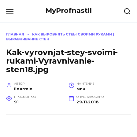
Перейти
MyProfnastil
к
содержанию
ГЛАВНАЯ
»
КАК ВЫРОВНЯТЬ СТЕЫ СВОИМИ РУКАМИ |
ВЫРАВНИВАНИЕ СТЕН
Kak-vyrovnjat-stey-svoimi-
rukami-Vyravnivanie-
sten18.jpg
АВТОР
НА ЧТЕНИЕ
ildarmin
мин
ПРОСМОТРОВ
ОПУБЛИКОВАНО
91
29.11.2018