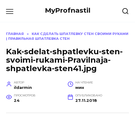
Перейти
MyProfnastil
к
содержанию
ГЛАВНАЯ
»
КАК СДЕЛАТЬ ШПАТЛЕВКУ СТЕН СВОИМИ РУКАМИ
| ПРАВИЛЬНАЯ ШПАТЛЕВКА СТЕН
Kak-sdelat-shpatlevku-sten-
svoimi-rukami-Pravilnaja-
shpatlevka-sten41.jpg
АВТОР
НА ЧТЕНИЕ
ildarmin
мин
ПРОСМОТРОВ
ОПУБЛИКОВАНО
24
27.11.2018