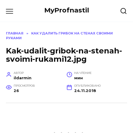
Перейти
MyProfnastil
к
содержанию
ГЛАВНАЯ
»
КАК УДАЛИТЬ ГРИБОК НА СТЕНАХ СВОИМИ
РУКАМИ
Kak-udalit-gribok-na-stenah-
svoimi-rukami12.jpg
АВТОР
НА ЧТЕНИЕ
ildarmin
мин
ПРОСМОТРОВ
ОПУБЛИКОВАНО
26
24.11.2018