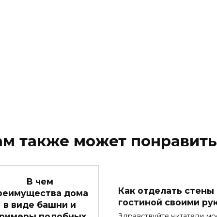
ам также может понравить
В чем
Как отделать стены 
реимущества дома
гостиной своими ру
в виде башни и
римеры подобных
Здравствуйте читатели мо