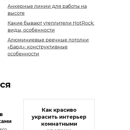
Анкерные линии для работы на
высоте
Какие бывают утеплители HotRock:
виды, особенности
Алюминиевые реечные потолки
«Бард»: конструктивные
особенности
ся
Как красиво
в
украсить интерьер
ками
комнатными
его