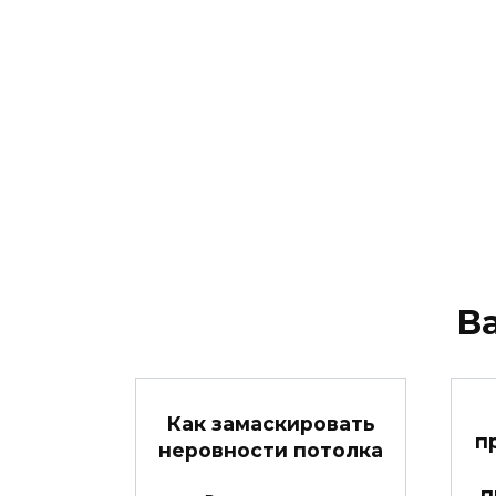
В
Как замаскировать
п
неровности потолка
п