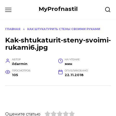
Перейти
MyProfnastil
к
содержанию
ГЛАВНАЯ
»
КАК ШТУКАТУРИТЬ СТЕНЫ СВОИМИ РУКАМИ
Kak-shtukaturit-steny-svoimi-
rukami6.jpg
АВТОР
НА ЧТЕНИЕ
ildarmin
мин
ПРОСМОТРОВ
ОПУБЛИКОВАНО
105
22.11.2018
Оцените статью