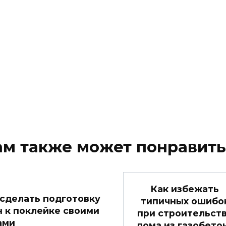
ам также может понравить
Как избежать
 сделать подготовку
типичных ошибо
н к поклейке своими
при строительст
ами
дома из газобето