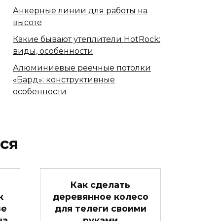
Анкерные линии для работы на
высоте
Какие бывают утеплители HotRock:
виды, особенности
Алюминиевые реечные потолки
«Бард»: конструктивные
особенности
ся
Как сделать
к
деревянное колесо
ве
для телеги своими
на
руками