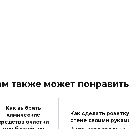
ам также может понравить
Как выбрать
Как сделать розетку
химические
стене своими рукам
средства очистки
для бассейнов
Здравствуйте читатели мо