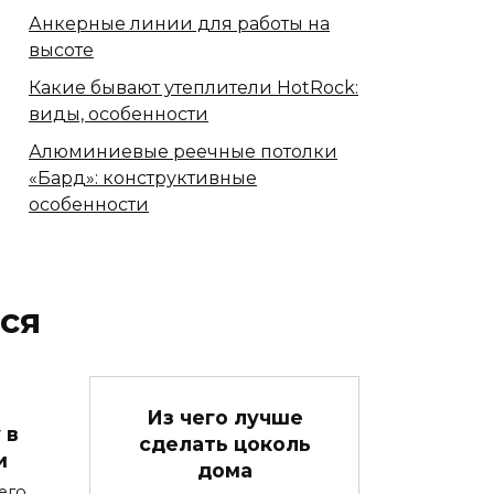
Анкерные линии для работы на
высоте
Какие бывают утеплители HotRock:
виды, особенности
Алюминиевые реечные потолки
«Бард»: конструктивные
особенности
ся
Из чего лучше
 в
сделать цоколь
и
дома
его