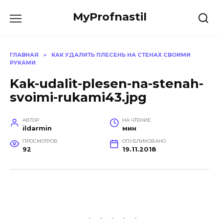
Перейти
MyProfnastil
к
содержанию
ГЛАВНАЯ
»
КАК УДАЛИТЬ ПЛЕСЕНЬ НА СТЕНАХ СВОИМИ
РУКАМИ
Kak-udalit-plesen-na-stenah-
svoimi-rukami43.jpg
АВТОР
НА ЧТЕНИЕ
ildarmin
мин
ПРОСМОТРОВ
ОПУБЛИКОВАНО
92
19.11.2018