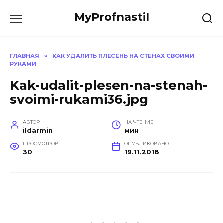
Перейти
MyProfnastil
к
содержанию
ГЛАВНАЯ
»
КАК УДАЛИТЬ ПЛЕСЕНЬ НА СТЕНАХ СВОИМИ
РУКАМИ
Kak-udalit-plesen-na-stenah-
svoimi-rukami36.jpg
АВТОР
НА ЧТЕНИЕ
ildarmin
мин
ПРОСМОТРОВ
ОПУБЛИКОВАНО
30
19.11.2018