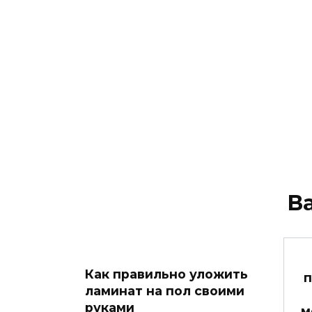
В
Как правильно уложить
п
ламинат на пол своими
руками
м