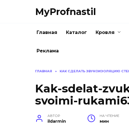
Перейти
MyProfnastil
к
содержанию
Главная
Каталог
Кровля
Реклама
ГЛАВНАЯ
»
КАК СДЕЛАТЬ ЗВУКОИЗОЛЯЦИЮ СТЕ
Kak-sdelat-zvuko
svoimi-rukami6
АВТОР
НА ЧТЕНИЕ
ildarmin
мин