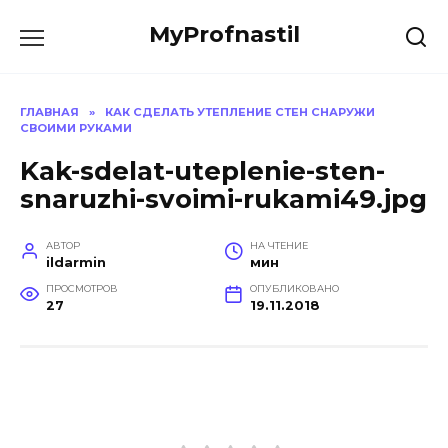
Перейти
MyProfnastil
к
содержанию
ГЛАВНАЯ
»
КАК СДЕЛАТЬ УТЕПЛЕНИЕ СТЕН СНАРУЖИ
СВОИМИ РУКАМИ
Kak-sdelat-uteplenie-sten-
snaruzhi-svoimi-rukami49.jpg
АВТОР
НА ЧТЕНИЕ
ildarmin
мин
ПРОСМОТРОВ
ОПУБЛИКОВАНО
27
19.11.2018