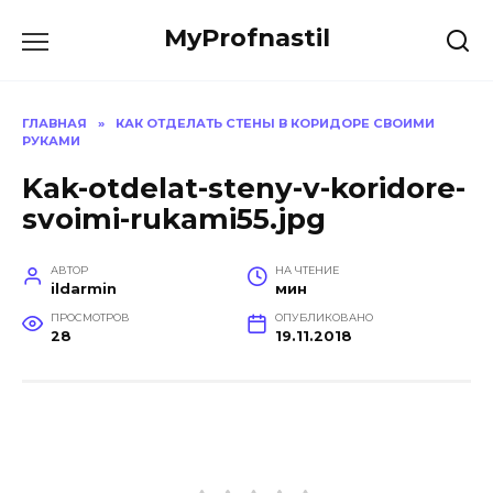
Перейти
MyProfnastil
к
содержанию
ГЛАВНАЯ
»
КАК ОТДЕЛАТЬ СТЕНЫ В КОРИДОРЕ СВОИМИ
РУКАМИ
Kak-otdelat-steny-v-koridore-
svoimi-rukami55.jpg
АВТОР
НА ЧТЕНИЕ
ildarmin
мин
ПРОСМОТРОВ
ОПУБЛИКОВАНО
28
19.11.2018