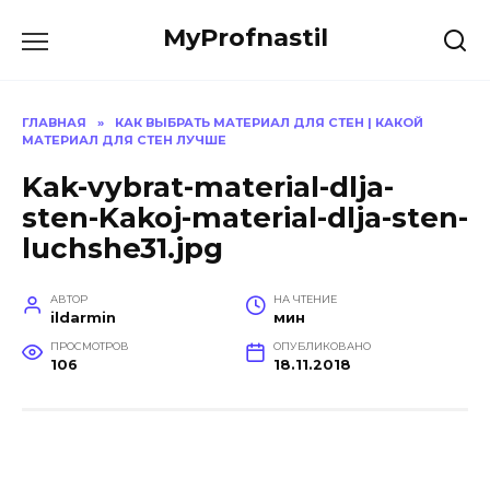
Перейти
MyProfnastil
к
содержанию
ГЛАВНАЯ
»
КАК ВЫБРАТЬ МАТЕРИАЛ ДЛЯ СТЕН | КАКОЙ
МАТЕРИАЛ ДЛЯ СТЕН ЛУЧШЕ
Kak-vybrat-material-dlja-
sten-Kakoj-material-dlja-sten-
luchshe31.jpg
АВТОР
НА ЧТЕНИЕ
ildarmin
мин
ПРОСМОТРОВ
ОПУБЛИКОВАНО
106
18.11.2018