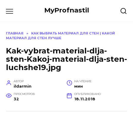
Перейти
MyProfnastil
к
содержанию
ГЛАВНАЯ
»
КАК ВЫБРАТЬ МАТЕРИАЛ ДЛЯ СТЕН | КАКОЙ
МАТЕРИАЛ ДЛЯ СТЕН ЛУЧШЕ
Kak-vybrat-material-dlja-
sten-Kakoj-material-dlja-sten-
luchshe19.jpg
АВТОР
НА ЧТЕНИЕ
ildarmin
мин
ПРОСМОТРОВ
ОПУБЛИКОВАНО
32
18.11.2018