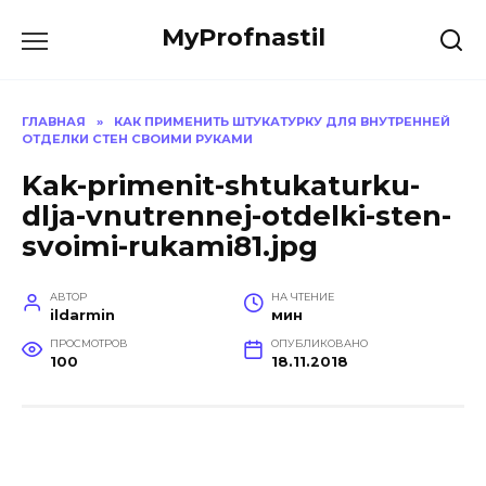
Перейти
MyProfnastil
к
содержанию
ГЛАВНАЯ
»
КАК ПРИМЕНИТЬ ШТУКАТУРКУ ДЛЯ ВНУТРЕННЕЙ
ОТДЕЛКИ СТЕН СВОИМИ РУКАМИ
Kak-primenit-shtukaturku-
dlja-vnutrennej-otdelki-sten-
svoimi-rukami81.jpg
АВТОР
НА ЧТЕНИЕ
ildarmin
мин
ПРОСМОТРОВ
ОПУБЛИКОВАНО
100
18.11.2018