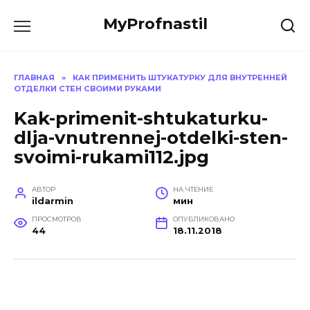
Перейти
MyProfnastil
к
содержанию
ГЛАВНАЯ
»
КАК ПРИМЕНИТЬ ШТУКАТУРКУ ДЛЯ ВНУТРЕННЕЙ
ОТДЕЛКИ СТЕН СВОИМИ РУКАМИ
Kak-primenit-shtukaturku-
dlja-vnutrennej-otdelki-sten-
svoimi-rukami112.jpg
АВТОР
НА ЧТЕНИЕ
ildarmin
мин
ПРОСМОТРОВ
ОПУБЛИКОВАНО
44
18.11.2018