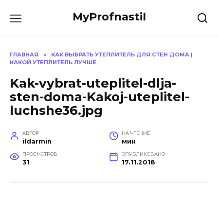
Перейти
MyProfnastil
к
содержанию
ГЛАВНАЯ
»
КАК ВЫБРАТЬ УТЕПЛИТЕЛЬ ДЛЯ СТЕН ДОМА |
КАКОЙ УТЕПЛИТЕЛЬ ЛУЧШЕ
Kak-vybrat-uteplitel-dlja-
sten-doma-Kakoj-uteplitel-
luchshe36.jpg
АВТОР
НА ЧТЕНИЕ
ildarmin
мин
ПРОСМОТРОВ
ОПУБЛИКОВАНО
31
17.11.2018