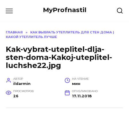
Перейти
MyProfnastil
к
содержанию
ГЛАВНАЯ
»
КАК ВЫБРАТЬ УТЕПЛИТЕЛЬ ДЛЯ СТЕН ДОМА |
КАКОЙ УТЕПЛИТЕЛЬ ЛУЧШЕ
Kak-vybrat-uteplitel-dlja-
sten-doma-Kakoj-uteplitel-
luchshe22.jpg
АВТОР
НА ЧТЕНИЕ
ildarmin
мин
ПРОСМОТРОВ
ОПУБЛИКОВАНО
26
17.11.2018