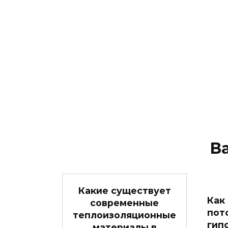
В
Какие существует
Как
современные
пот
теплоизоляционные
гип
материалы в