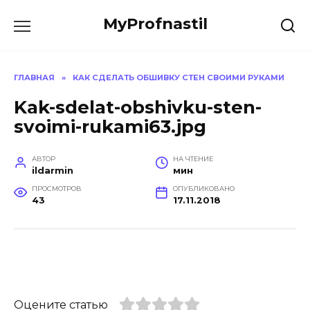
Перейти
MyProfnastil
к
содержанию
ГЛАВНАЯ
»
КАК СДЕЛАТЬ ОБШИВКУ СТЕН СВОИМИ РУКАМИ
Kak-sdelat-obshivku-sten-
svoimi-rukami63.jpg
АВТОР
НА ЧТЕНИЕ
ildarmin
мин
ПРОСМОТРОВ
ОПУБЛИКОВАНО
43
17.11.2018
Оцените статью