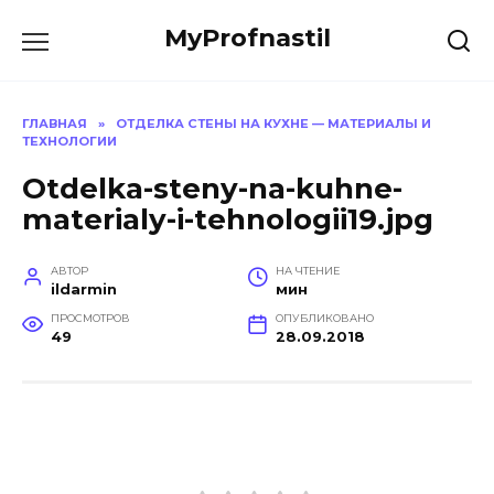
Перейти
MyProfnastil
к
содержанию
ГЛАВНАЯ
»
ОТДЕЛКА СТЕНЫ НА КУХНЕ — МАТЕРИАЛЫ И
ТЕХНОЛОГИИ
Otdelka-steny-na-kuhne-
materialy-i-tehnologii19.jpg
АВТОР
НА ЧТЕНИЕ
ildarmin
мин
ПРОСМОТРОВ
ОПУБЛИКОВАНО
49
28.09.2018