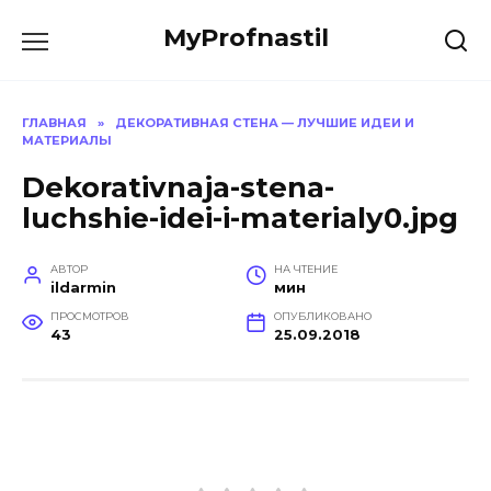
Перейти
MyProfnastil
к
содержанию
ГЛАВНАЯ
»
ДЕКОРАТИВНАЯ СТЕНА — ЛУЧШИЕ ИДЕИ И
МАТЕРИАЛЫ
Dekorativnaja-stena-
luchshie-idei-i-materialy0.jpg
АВТОР
НА ЧТЕНИЕ
ildarmin
мин
ПРОСМОТРОВ
ОПУБЛИКОВАНО
43
25.09.2018