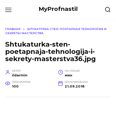
Перейти
MyProfnastil
к
содержанию
ГЛАВНАЯ
»
ШТУКАТУРКА СТЕН: ПОЭТАПНАЯ ТЕХНОЛОГИЯ И
СЕКРЕТЫ МАСТЕРСТВА
Shtukaturka-sten-
poetapnaja-tehnologija-i-
sekrety-masterstva36.jpg
АВТОР
НА ЧТЕНИЕ
ildarmin
мин
ПРОСМОТРОВ
ОПУБЛИКОВАНО
100
21.09.2018