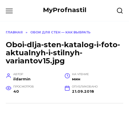
Перейти
MyProfnastil
к
содержанию
ГЛАВНАЯ
»
ОБОИ ДЛЯ СТЕН — КАК ВЫБРАТЬ
Oboi-dlja-sten-katalog-i-foto-
aktualnyh-i-stilnyh-
variantov15.jpg
АВТОР
НА ЧТЕНИЕ
ildarmin
мин
ПРОСМОТРОВ
ОПУБЛИКОВАНО
40
21.09.2018