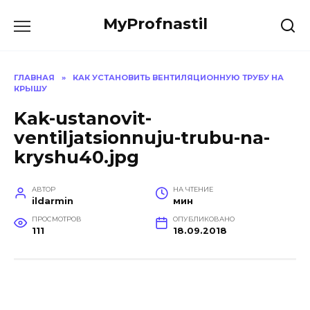
Перейти
MyProfnastil
к
содержанию
ГЛАВНАЯ
»
КАК УСТАНОВИТЬ ВЕНТИЛЯЦИОННУЮ ТРУБУ НА
КРЫШУ
Kak-ustanovit-
ventiljatsionnuju-trubu-na-
kryshu40.jpg
АВТОР
НА ЧТЕНИЕ
ildarmin
мин
ПРОСМОТРОВ
ОПУБЛИКОВАНО
111
18.09.2018