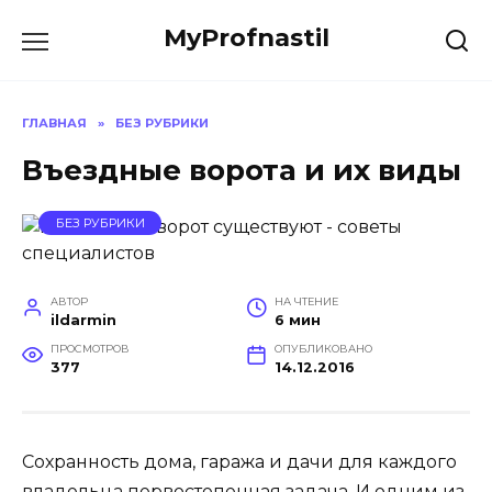
Перейти
MyProfnastil
к
содержанию
ГЛАВНАЯ
»
БЕЗ РУБРИКИ
Въездные ворота и их виды
БЕЗ РУБРИКИ
АВТОР
НА ЧТЕНИЕ
ildarmin
6 мин
ПРОСМОТРОВ
ОПУБЛИКОВАНО
377
14.12.2016
Сохранность дома, гаража и дачи для каждого
владельца первостепенная задача. И одним из