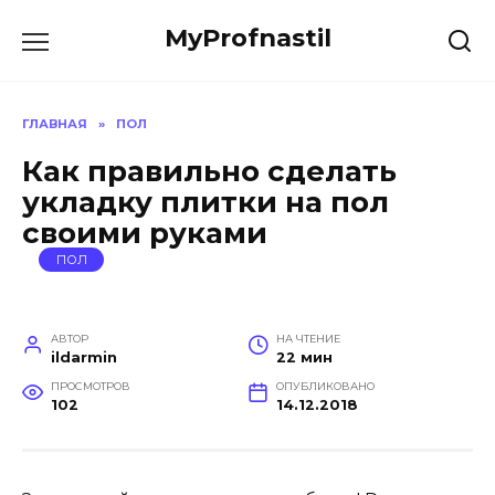
Перейти
MyProfnastil
к
содержанию
ГЛАВНАЯ
»
ПОЛ
Как правильно сделать
укладку плитки на пол
своими руками
ПОЛ
АВТОР
НА ЧТЕНИЕ
ildarmin
22 мин
ПРОСМОТРОВ
ОПУБЛИКОВАНО
102
14.12.2018